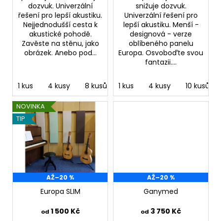
č
ů
dozvuk. Univerzální
snižuje dozvuk.
u
řešení pro lepší akustiku.
Univerzální řešení pro
j
Nejjednodušší cesta k
lepší akustiku. Menší -
e
akustické pohodě.
designová - verze
m
Zavěste na stěnu, jako
oblíbeného panelu
obrázek. Anebo pod...
Europa. Osvoboďte svou
e
fantazii....
1 kus
4 kusy
8 kusů
1 kus
4 kusy
10 kusů
NOVINKA
TIP
AŽ
–20 %
AŽ
–20 %
Europa SLIM
Ganymed
1 500 Kč
3 750 Kč
od
od