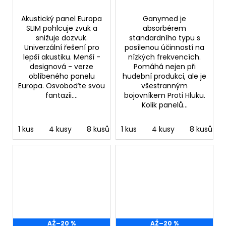
Akustický panel Europa
Ganymed je
SLIM pohlcuje zvuk a
absorbérem
snižuje dozvuk.
standardního typu s
Univerzální řešení pro
posílenou účinností na
lepší akustiku. Menší -
nízkých frekvencích.
designová - verze
Pomáhá nejen při
oblíbeného panelu
hudební produkci, ale je
Europa. Osvoboďte svou
všestranným
fantazii....
bojovníkem Proti Hluku.
Kolik panelů...
1 kus
4 kusy
8 kusů
1 kus
4 kusy
8 kusů
AŽ
–20 %
AŽ
–20 %