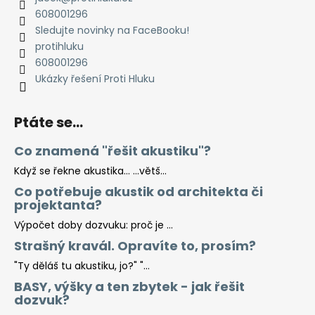
608001296
Sledujte novinky na FaceBooku!
protihluku
608001296
Ukázky řešení Proti Hluku
Ptáte se...
Co znamená "řešit akustiku"?
Když se řekne akustika… …větš...
Co potřebuje akustik od architekta či
projektanta?
Výpočet doby dozvuku: proč je ...
Strašný kravál. Opravíte to, prosím?
"Ty děláš tu akustiku, jo?" "...
BASY, výšky a ten zbytek - jak řešit
dozvuk?