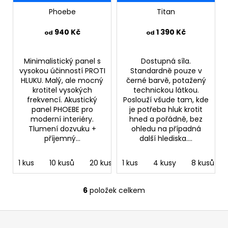
Phoebe
Titan
940 Kč
1 390 Kč
od
od
Minimalistický panel s
Dostupná síla.
vysokou účinností PROTI
Standardně pouze v
HLUKU. Malý, ale mocný
černé barvě, potažený
krotitel vysokých
technickou látkou.
frekvencí. Akustický
Poslouží všude tam, kde
panel PHOEBE pro
je potřeba hluk krotit
moderní interiéry.
hned a pořádně, bez
Tlumení dozvuku +
ohledu na případná
příjemný...
další hlediska....
1 kus
10 kusů
20 kusů
1 kus
4 kusy
8 kusů
6
položek celkem
O
v
Z
l