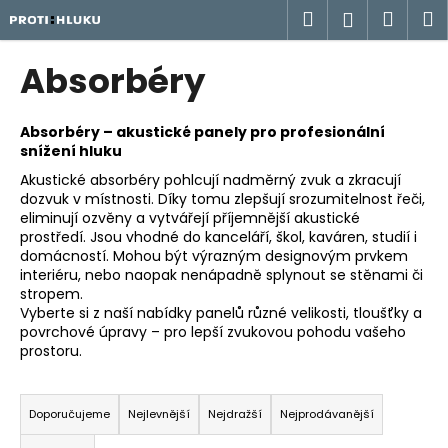
K
Přejít
Hledat
Náku
M
Přihlášen
na
o
obsah
Zpět
Zpět
košík
š
Absorbéry
í
C
k
o
Absorbéry – akustické panely pro profesionální
snížení hluku
p
Akustické absorbéry pohlcují nadměrný zvuk a zkracují
o
dozvuk v místnosti. Díky tomu zlepšují srozumitelnost řeči,
t
eliminují ozvěny a vytvářejí příjemnější akustické
ř
prostředí. Jsou vhodné do kanceláří, škol, kaváren, studií i
domácností. Mohou být výrazným designovým prvkem
e
interiéru, nebo naopak nenápadně splynout se stěnami či
b
stropem.
u
Vyberte si z naší nabídky panelů různé velikosti, tloušťky a
povrchové úpravy – pro lepší zvukovou pohodu vašeho
j
prostoru.
e
Ř
t
a
e
Doporučujeme
Nejlevnější
Nejdražší
Nejprodávanější
z
n