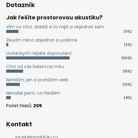
á
á
Dotazník
d
p
a
a
Jak řešíte prostorovou akustiku?
c
t
í
Vím co chci, dokáži si to najít a objednat sám
í
(11%)
p
Zkusím něco objednat a uvidíme
r
(2%)
v
Uvítal bych nějaké doporučení
k
(56%)
y
Chci od vás řešení na míru
v
(15%)
ý
Neřeším, jen si prohlížím web
p
(12%)
i
Nenašel jsem, co hledám
s
(4%)
u
Počet hlasů:
205
Kontakt
jacek
@
protihluku.cz