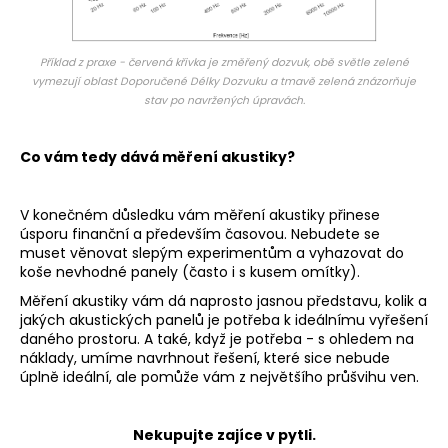
Příklad z praxe - červená křivka je změřený dozvuk,
obě světle zelené
vymezují oblast Doporučené Délky Dozvuku a tmavě zelená znázorňuje
stav po navržených úpravách.
Co vám tedy dává měření akustiky?
V konečném důsledku vám měření akustiky přinese
úsporu finanční a především časovou. Nebudete se
muset věnovat slepým experimentům a vyhazovat do
koše nevhodné panely (často i s kusem omítky).
Měření akustiky vám dá naprosto jasnou představu, kolik a
jakých akustických panelů je potřeba k ideálnímu vyřešení
daného prostoru. A také, když je potřeba - s ohledem na
náklady, umíme navrhnout řešení, které sice nebude
úplně ideální, ale pomůže vám z největšího průšvihu ven.
Nekupujte zajíce v pytli.