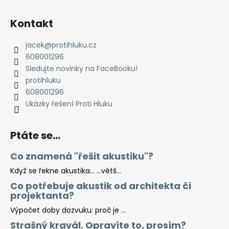
Kontakt
jacek
@
protihluku.cz
608001296
Sledujte novinky na FaceBooku!
protihluku
608001296
Ukázky řešení Proti Hluku
Ptáte se...
Co znamená "řešit akustiku"?
Když se řekne akustika… …větš...
Co potřebuje akustik od architekta či
projektanta?
Výpočet doby dozvuku: proč je ...
Strašný kravál. Opravíte to, prosím?