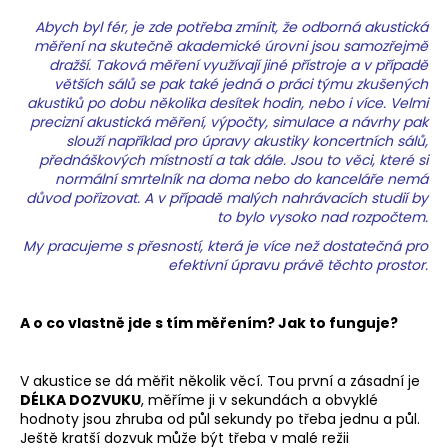
Abych byl fér, je zde potřeba zmínit, že odborná akustická
měření na skutečně akademické úrovni jsou samozřejmě
dražší. Taková měření využívají jiné přístroje a v případě
větších sálů se pak také jedná o práci týmu zkušených
akustiků po dobu několika desítek hodin, nebo i více. Velmi
precizní akustická měření, výpočty, simulace a návrhy pak
slouží například pro úpravy akustiky koncertních sálů,
přednáškových místností a tak dále. Jsou to věci, které si
normální smrtelník na doma nebo do kanceláře nemá
důvod pořizovat. A v případě malých nahrávacích studií by
to bylo vysoko nad rozpočtem.
My pracujeme s přesností, která je více než dostatečná pro
efektivní úpravu právě těchto prostor.
A o co vlastně jde s tím měřením? Jak to funguje?
V akustice
se dá měřit několik věcí. Tou první a zásadní je
DÉLKA DOZVUKU
, měříme ji v sekundách a obvyklé
hodnoty jsou zhruba od půl sekundy po třeba jednu a půl.
Ještě kratší dozvuk může být třeba v malé režii