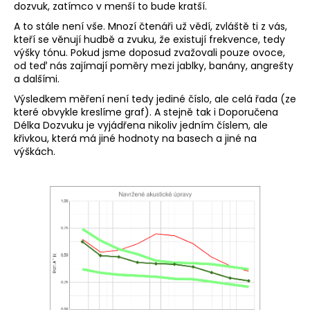
dozvuk, zatímco v menší to bude kratší.
A to stále není vše. Mnozí čtenáři už vědí, zvláště ti z vás,
kteří se věnují hudbě a zvuku, že existují frekvence, tedy
výšky tónu. Pokud jsme doposud zvažovali pouze ovoce,
od teď nás zajímají poměry mezi jablky, banány, angrešty
a dalšími.
Výsledkem měření není tedy jediné číslo, ale celá řada (ze
které obvykle kreslíme graf). A stejně tak i Doporučena
Délka Dozvuku je vyjádřena nikoliv jedním číslem, ale
křivkou, která má jiné hodnoty na basech a jiné na
výškách.