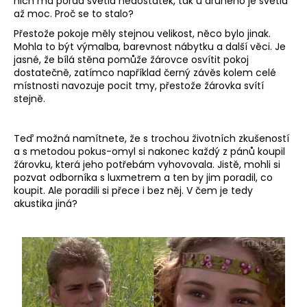
č
nich má pořád světla nedostatek, tak u druhého je světla
až moc. Proč se to stalo?
u
j
Přestože pokoje měly stejnou velikost, něco bylo jinak.
e
Mohla to být výmalba, barevnost nábytku a další věci. Je
jasné, že bílá stěna pomůže žárovce osvítit pokoj
m
dostatečně, zatímco například černý závěs kolem celé
e
místnosti navozuje pocit tmy, přestože žárovka svítí
stejně.
Teď možná namítnete, že s trochou životních zkušeností
a s metodou pokus-omyl si nakonec každý z pánů koupil
žárovku, která jeho potřebám vyhovovala. Jistě, mohli si
pozvat odborníka s luxmetrem a ten by jim poradil, co
koupit. Ale poradili si přece i bez něj. V čem je tedy
akustika jiná?