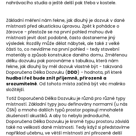
nahrávacího studia a ještě delší pak třeba v kostele.
Základní měření nám řekne, jak dlouhý je dozvuk v dané
místnosti před akustickou úpravou. Zpět k pohádce o
žárovce - přestože se na první pohled mohou dvě
místnosti jevit dost podobně, často dostaneme jiný
výsledek. Rozdíly může dělat nábytek, ale také z velké
části to, co nevidíme na první pohled - tedy stavební
materiály a způsob konstrukce daného domu. Změřenou
délku dozvuku pak porovnáme s tabulkou, která nám
řekne, jak dlouhý by měl dozvuk vlastně být - takzvaná
Doporučena Délka Dozvuku (
DDD
) - hodnota, při které
hudba i řeč bude znít příjemně, přirozeně a
srozumitelně
. Od tohoto místa začíná být věc malinko
složitější.
Totiž Doporučená Délka Dozvuku je různá pro různé typy
místností. Základní typy jsou definovány normami (u nás
ČSN) a mnoho dalších typů prostor popisují mnohaleté
zkušeností akustiků. A aby to nebylo jednoduché,
Doporučena Délka Dozvuku je kromě typu prostoru závislá
také na velikosti dané místnosti. Tedy když si představíme
například učebnu, ve větší místnosti zní přirozeně delší