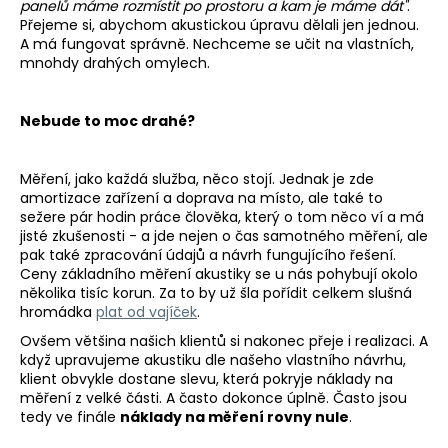
panelů máme rozmístit po prostoru a kam je máme dát"
.
Přejeme si, abychom akustickou úpravu dělali jen jednou.
A má fungovat správně. Nechceme se učit na vlastních,
mnohdy drahých omylech.
Nebude to moc drahé?
Měření, jako každá služba, něco stojí. Jednak je zde
amortizace zařízení a doprava na místo, ale také to
sežere pár hodin práce člověka, který o tom něco ví a má
jisté zkušenosti - a jde nejen o čas samotného měření, ale
pak také zpracování údajů a návrh fungujícího řešení.
Ceny základního měření akustiky se u nás pohybují okolo
několika tisíc korun. Za to by už šla pořídit celkem slušná
hromádka
plat od vajíček
.
Ovšem většina našich klientů si nakonec přeje i realizaci. A
když upravujeme akustiku dle našeho vlastního návrhu,
klient obvykle dostane slevu, která pokryje náklady na
měření z velké části. A často dokonce úplně. Často jsou
tedy ve finále
náklady na měření rovny nule
.