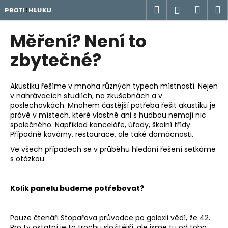
K
Přejít
Hledat
Náku
M
Přihlášen
na
o
obsah
Zpět
Zpět
košík
š
Měření? Není to
í
C
zbytečné?
k
o
p
Akustiku řešíme v mnoha různých typech místností. Nejen
o
v nahrávacích studiích, na zkušebnách a v
poslechovkách. Mnohem častější potřeba řešit akustiku je
t
právě v místech, které vlastně ani s hudbou nemají nic
ř
společného. Například kanceláře, úřady, školní třídy.
e
Případně kavárny, restaurace, ale také domácnosti.
b
Ve všech případech se v průběhu hledání řešení setkáme
u
s otázkou:
j
e
Kolik panelu budeme potřebovat?
t
e
Pouze čtenáři Stopařova průvodce po galaxii vědí, že 42.
n
Pro ty ostatní je to trochu složitější, ale jsme tu od toho,