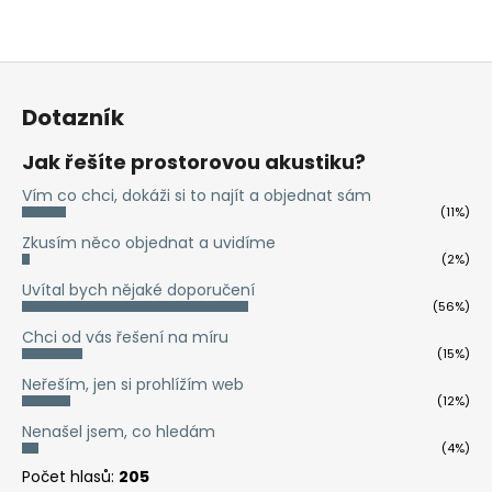
Z
á
Dotazník
p
a
Jak řešíte prostorovou akustiku?
t
Vím co chci, dokáži si to najít a objednat sám
í
(11%)
Zkusím něco objednat a uvidíme
(2%)
Uvítal bych nějaké doporučení
(56%)
Chci od vás řešení na míru
(15%)
Neřeším, jen si prohlížím web
(12%)
Nenašel jsem, co hledám
(4%)
Počet hlasů:
205