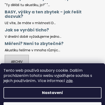
"Ty děláš tu akustiku, jo?" "...
BASY, výšky a ten zbytek - jak řešit
dozvuk?
Už víte, že máte v místnosti D...
Jak se vyrábí ticho?
V dnešní době vyžadujeme jedno...
Měření? Není to zbytečné?
Akustiku řešíme v mnoha různýc...
ARCHIV
Tento web používá soubory cookie. Dalším
procházením tohoto webu vyjadřujete souhlas s
Facebook
jejich používáním.. Více informací
zde
.
Nastavení
Vytvořil Shoptet