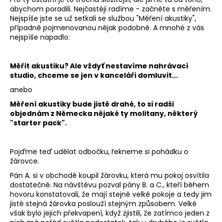
abychom poradili. Nejčastěji radíme - začněte s měřením.
a
Nejspíše jste se už setkali se službou "Měření akustiky",
j
případně pojmenovanou nějak podobně. A mnohé z vás
í
nejspíše napadlo:
t
?
Měřit akustiku? Ale vždyť nestavíme nahrávací
studio, chceme se jen v kanceláři domluvit...
anebo
Měření akustiky bude jistě drahé, to si radši
objednám z Německa nějaké ty molitany, některý
HLEDAT
"starter pack".
Pojďme teď udělat odbočku, řekneme si pohádku o
D
žárovce.
o
Pán A. si v obchodě koupil žárovku, která mu pokoj osvítila
p
dostatečně. Na návštěvu pozval pány B. a C., kteří během
o
hovoru konstatovali, že mají stejně velké pokoje a tedy jim
r
jistě stejná žárovka poslouží stejným způsobem. Velké
u
však bylo jejich překvapení, když zjistili, že zatímco jeden z