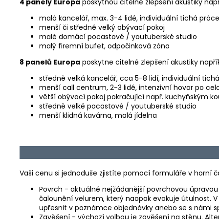
4 panely Europa
poskytnou citelné zlepšení akustiky např
malá kancelář, max. 3-4 lidé, individuální tichá prá
menší či středně velký obývací pokoj
malé domácí pocastové / youtuberské studio
malý firemní bufet, odpočinková zóna
8 panelů Europa
poskytne citelné zlepšení akustiky napří
středně velká kancelář, cca 5-8 lidí, individuální ti
menší call centrum, 2-3 lidé, intenzivní hovor po ce
větší obývací pokoj pokračující např. kuchyňským 
středně velké pocastové / youtuberské studio
menší klidná kavárna, malá jídelna
Vaši cenu si jednoduše zjistíte pomocí formuláře v horní č
Povrch - aktuálně nejžádanější povrchovou úpravou 
čalounění velurem, který naopak evokuje útulnost. V
upřesnit v poznámce objednávky anebo se s námi sp
Zavěšení - výchozí volbou je zavěšení na stěnu. Alte