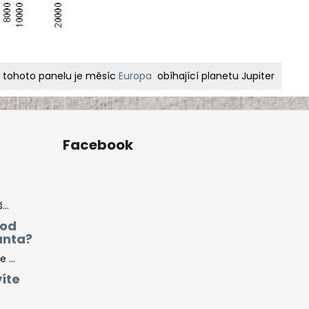
tohoto panelu je měsíc
Europa
obíhající planetu Jupiter
Facebook
..
 od
anta?
 ...
íte