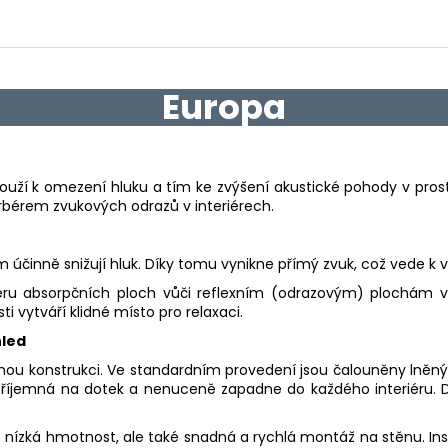
Europa
uží k omezení hluku a tím ke zvýšení akustické pohody v prosto
orbérem zvukových odrazů v interiérech.
 účinně snižují hluk. Díky tomu vynikne přímý zvuk, což vede k v
u absorpčních ploch vůči reflexním (odrazovým) plochám v in
 vytváří klidné místo pro relaxaci.
hled
ěnou konstrukci. Ve standardním provedení jsou čalouněny lněn
je příjemná na dotek a nenuceně zapadne do každého interiéru. 
 nízká hmotnost, ale také snadná a rychlá montáž na stěnu. Inst