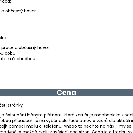
íklad:
ce a občasný hovor
klad:
chá práce a občasný hovor
lou dobu
koutem či chodbou
Cena
ásti stránky.
je čalounění lněným plátnem, které zaručuje mechanickou odolno
 obou případech je na výběr celá řada barev a vzorů dle aktuáln
ojit pomocí mailu či telefonu. Anebo to nechte na nás - my 
rnativně je možné zvolit zavěšení pod strop. Cena je o trochu vyš