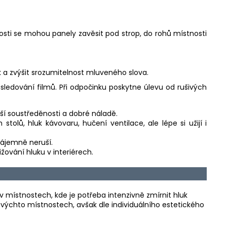
osti se mohou panely zavěsit pod strop, do rohů místnosti
uk a zvýšit srozumitelnost mluveného slova.
 sledování filmů. Při odpočinku poskytne úlevu od rušivých
pší soustředěnosti a dobré náladě.
olů, hluk kávovaru, hučení ventilace, ale lépe si užijí i
zájemně neruší.
ižování hluku v interiérech.
v místnostech, kde je potřeba intenzivně zmírnit hluk
výchto místnostech, avšak dle individuálního estetického