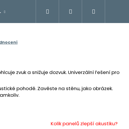
Hledat
Přihlášení
Nákupní
.
Kontakty
Galerie
košík
odnocení
lcuje zvuk a snižuje dozvuk. Univerzální řešení pro
stické pohodě. Zavěste na stěnu, jako obrázek.
amkoliv.
Kolik panelů zlepší akustiku?