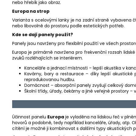
nebo hřebík jako obraz.
Europa na strop
Varianta s ocelovými lanky je na zadní straně vybavena č
nebo libovolně do prostoru podle estetických potřeb.
Kde se dají panely použít?
Panely jsou navrženy pro flexibilní použití ve všech prosto
Europa je primárně navržena pro frekvenční rozsah lidské 
zvuků rozléhajících se interiérem.
Kanceláře a jednací místnosti – lepší akustika v kan
Kavárny, bary a restaurace – díky lepší akustické p
reprodukovanou hudbu.
Domácnost – absorpční panely zvyšují celkový domá
Školní třídy, úřady, čekárny a jiné veřejné prostory – 
Účinnost panelu
Europa
je vyladěna na lidskou řeč v plné
hovorů a podobně, tedy například kanceláře, úřady, atp. 
cítění je možné ji kombinovat s dalšími typy akustických 