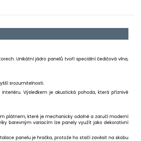
rech. Unikátní jádro panelů tvoří speciální čedičová vlna,
yšší srozumitelnosti.
teriéru. Výsledkem je akustická pohoda, která příznivě
ým plátnem, které je mechanicky odolné a zaručí moderní
Díky barevným variacím lze panely využít jako dekorativní
alace panelu je hračka, protože ho stačí zavěsit na skobu