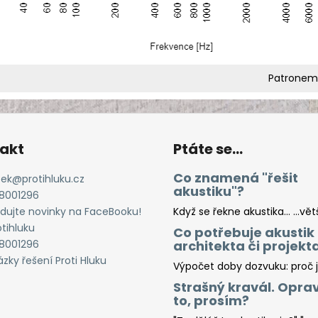
Patronem 
akt
Ptáte se...
Co znamená "řešit
cek
@
protihluku.cz
akustiku"?
8001296
edujte novinky na FaceBooku!
Když se řekne akustika… …větš.
otihluku
Co potřebuje akustik
8001296
architekta či projekt
zky řešení Proti Hluku
Výpočet doby dozvuku: proč je
Strašný kravál. Oprav
to, prosím?