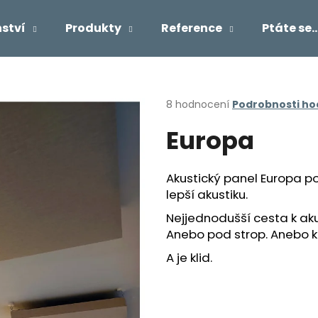
ství
Produkty
Reference
Ptáte se..
Co potřebujete najít?
Průměrné
8 hodnocení
Podrobnosti h
hodnocení
Europa
produktu
HLEDAT
je
4,0
z
Akustický panel Europa poh
5
Doporučujeme
lepší akustiku.
hvězdiček.
Nejjednodušší cesta k aku
Anebo pod strop. Anebo k
A je klid.