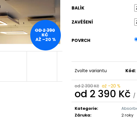
BALÍK
ZAVĚŠENÍ
OD 2 390
KČ
AŽ –20 %
POVRCH
Zvolte variantu
Kód:
od 2 390 Kč
až –20 %
od
2 390 Kč
/
Měrná
cena:
Kategorie
:
Absorb
Záruka
:
2 roky