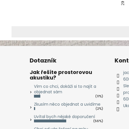
Z
á
Dotazník
Kont
p
a
Jak řešíte prostorovou
ja
akustiku?
t
60
í
Sl
Vím co chci, dokáži si to najít a
objednat sám
pr
(11%)
60
Zkusím něco objednat a uvidíme
Uká
(2%)
Uvítal bych nějaké doporučení
(56%)