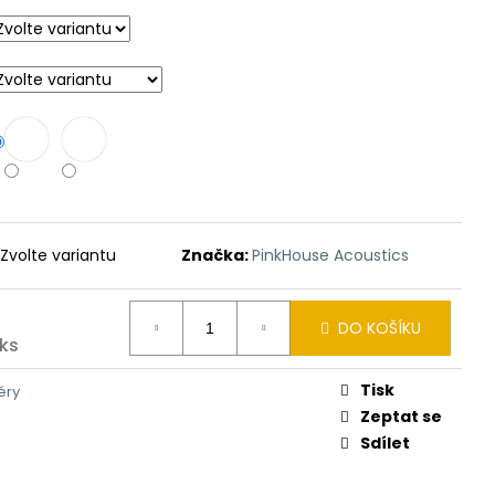
Zvolte variantu
Značka:
PinkHouse Acoustics
DO KOŠÍKU
 ks
Tisk
éry
Zeptat se
Sdílet