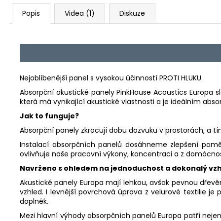
Popis
Videa (1)
Diskuze
Nejoblíbenější panel s vysokou účinností PROTI HLUKU.
Absorpční akustické panely PinkHouse Acoustics Europa slo
která má vynikající akustické vlastnosti a je ideálním abs
Jak to funguje?
Absorpční panely zkracují dobu dozvuku v prostorách, a tím
Instalací absorpčních panelů dosáhneme zlepšení poměr
ovlivňuje naše pracovní výkony, koncentraci a z domácnosti
Navrženo s ohledem na jednoduchost a dokonalý vz
Akustické panely Europa mají lehkou, avšak pevnou dřev
vzhled. I levnější povrchová úprava z velurové textilie 
doplněk.
Mezi hlavní výhody absorpčních panelů Europa patří nejen