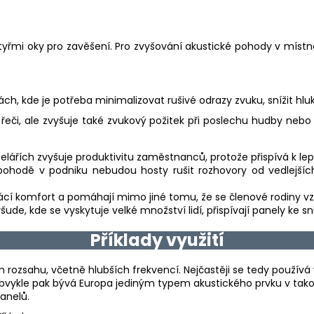
tyřmi oky pro zavěšení. Pro zvyšování akustické pohody v místn
rách, kde je potřeba minimalizovat rušivé odrazy zvuku, snížit hl
řeči, ale zvyšuje také zvukový požitek při poslechu hudby nebo
celářích zvyšuje produktivitu zaměstnanců, protože přispívá k le
ohodě v podniku nebudou hosty rušit rozhovory od vedlejších st
cí komfort a pomáhají mimo jiné tomu, že se členové rodiny v
všude, kde se vyskytuje velké množství lidí, přispívají panely ke sn
Příklady využití
m rozsahu, včetně hlubších frekvencí. Nejčastěji se tedy používá 
Obvykle pak bývá Europa jediným typem akustického prvku v tako
panelů.