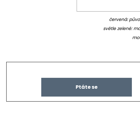
červená: původn
světle zelené: ma
mod
Ptáte se