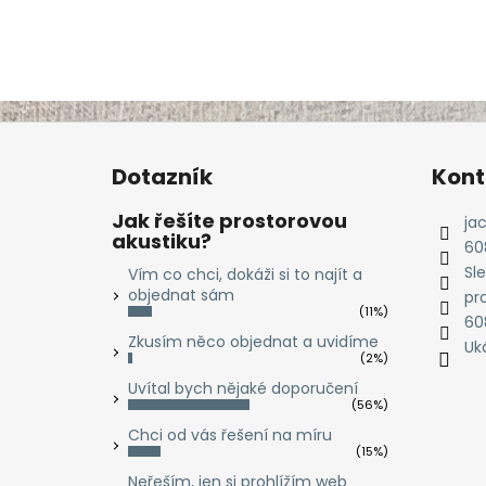
Z
á
Dotazník
Kont
p
a
Jak řešíte prostorovou
ja
akustiku?
t
60
í
Sl
Vím co chci, dokáži si to najít a
objednat sám
pr
(11%)
60
Zkusím něco objednat a uvidíme
Uká
(2%)
Uvítal bych nějaké doporučení
(56%)
Chci od vás řešení na míru
(15%)
Neřeším, jen si prohlížím web