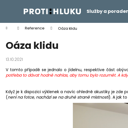
K
Přejít
na
o
Služby a poraden
obsah
Zpět
Zpět
š
do
do
í
Domů
Reference
Oáza klidu
k
obchodu
obchodu
Oáza klidu
13.10.2021
V tomto případě se jednalo o jídelnu, respektive část obý
potřeba to dávat hodně nahlas, aby tomu bylo rozumět. A když 
Když je k dispozici výklenek a navíc ohledně akustiky je zde
(
není na fotce, nachází se na druhé straně místnosti
). A jak t