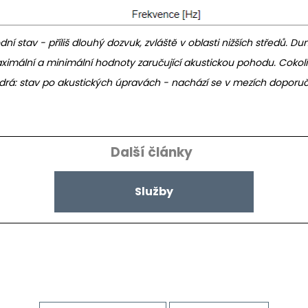
í stav - příliš dlouhý dozvuk, zvláště v oblasti nižších středů. Du
ximální a minimální hodnoty zaručující akustickou pohodu. Cokoli
rá: stav po akustických úpravách - nachází se v mezích doporuč
Další články
Služby