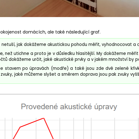
okojenost domácích, ale také následující graf.
ví a netuší, jak dokážeme akustickou pohodu měřit, vyhodnocovat a
e, než utichne a proto je v důsledku hlasitější. My dokážeme měřit
počtů dokážeme určit, jaké akustické prvky a v jakém množství by 
e stavem po úpravách (modře) a také jsou zde dvě zelené křivky 
í zvuky, jaké můžeme slyšet a směrem doprava jsou pak zvuky vyšš