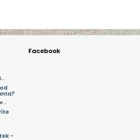
Facebook
..
 od
anta?
 ...
íte
tek -