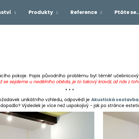
ství
Produkty
Reference
Ptáte se..
Co potřebujete najít?
HLEDAT
vacího pokoje. Popis původního problému byl téměř učebnicový:
se sejdeme u nedělního oběda, je to takový kravál, až nás z toho
Doporučujeme
* * *
 požadavek unikátního vzhledu, odpovědí je
Akustická vestavba
o dopadlo? Výsledek je více než uspokojivý - jak po stránce esteti