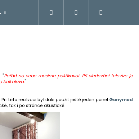
Hledat
Přihlášení
Nákupní
.
Kontakty
Galerie
košík
 "
Pořád na sebe musíme pokřikovat. Při sledování televize je
 bolí hlava.
"
. Při této realizaci byl dále použit ještě jeden panel
Ganymed
cké, tak i po stránce akustické.