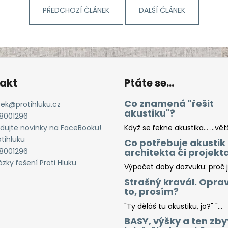
PŘEDCHOZÍ ČLÁNEK
DALŠÍ ČLÁNEK
akt
Ptáte se...
Co znamená "řešit
cek
@
protihluku.cz
akustiku"?
8001296
edujte novinky na FaceBooku!
Když se řekne akustika… …větš.
otihluku
Co potřebuje akustik
8001296
architekta či projekt
zky řešení Proti Hluku
Výpočet doby dozvuku: proč je
Strašný kravál. Oprav
to, prosím?
"Ty děláš tu akustiku, jo?" "...
BASY, výšky a ten zby