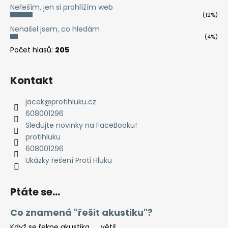
Neřeším, jen si prohlížím web
(12%)
Nenašel jsem, co hledám
(4%)
Počet hlasů:
205
Kontakt
jacek
@
protihluku.cz
608001296
Sledujte novinky na FaceBooku!
protihluku
608001296
Ukázky řešení Proti Hluku
Ptáte se...
Co znamená "řešit akustiku"?
Když se řekne akustika… …větš...