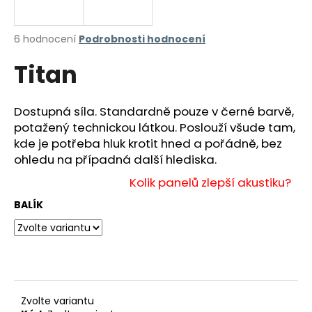
a
j
Průměrné
6 hodnocení
Podrobnosti hodnocení
í
hodnocení
Titan
produktu
t
je
?
4,7
z
Dostupná síla. Standardně pouze v černé barvě,
5
potažený technickou látkou. Poslouží všude tam,
hvězdiček.
kde je potřeba hluk krotit hned a pořádně, bez
ohledu na případná další hlediska.
HLEDAT
Kolik panelů zlepší akustiku?
BALÍK
D
o
p
o
r
u
Zvolte variantu