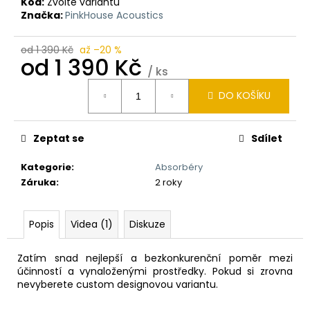
č
Kód:
Zvolte variantu
u
Značka:
PinkHouse Acoustics
j
e
od 1 390 Kč
až –20 %
od
1 390 Kč
m
/ ks
e
Měrná
DO KOŠÍKU
cena:
Zeptat se
Sdílet
Kategorie
:
Absorbéry
Záruka
:
2 roky
Popis
Videa (1)
Diskuze
Zatím snad nejlepší a bezkonkurenční poměr mezi
účinností a vynaloženými prostředky. Pokud si zrovna
nevyberete custom designovou variantu.