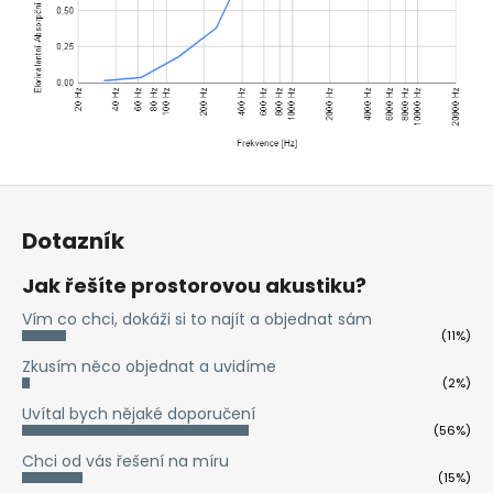
Z
á
Dotazník
p
a
Jak řešíte prostorovou akustiku?
t
Vím co chci, dokáži si to najít a objednat sám
í
(11%)
Zkusím něco objednat a uvidíme
(2%)
Uvítal bych nějaké doporučení
(56%)
Chci od vás řešení na míru
(15%)