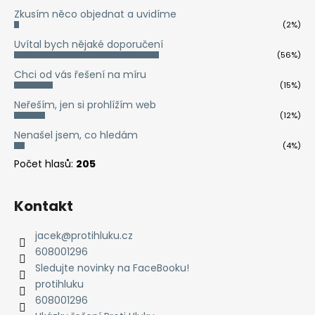
v
Zkusím něco objednat a uvidíme
k
(2%)
y
Uvítal bych nějaké doporučení
v
(56%)
ý
Chci od vás řešení na míru
p
(15%)
i
Neřeším, jen si prohlížím web
s
(12%)
u
Nenašel jsem, co hledám
(4%)
Počet hlasů:
205
Kontakt
jacek
@
protihluku.cz
608001296
Sledujte novinky na FaceBooku!
protihluku
608001296