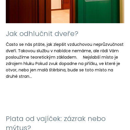
a
j
í
t
Jak odhlučnit dveře?
?
Často se nás ptáte, jak zlepšit vzduchovou neprůzvučnost
dveří. Takovou službu v nabídce nemáme, ale rádi Vám
posloužíme teoretickým základem. Nejslabší místo je
zdrojem hluku Pokud zvuk dopadne na příčku, ve které je
HLEDAT
otvor, nebo jen malá štěrbina, bude se toto místo na
druhé stran...
D
o
p
o
Plata od vajíček: zázrak nebo
r
u
mýtus?