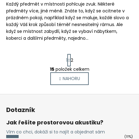
Každý předmět v místnosti pohlcuje zvuk. Některé
předměty více, jiné méně. Znáte to, když se ocitnete v
prázdném pokoji, například když se maluje, každé slovo a
každý Váš krok způsobí téměř nesnesitelný rámus. Ale
když se místnost zabydlí, když se vybaví nábytkem,
koberci a dalšími předměty, najedno...
S
1
2
t
r
15
položek celkem
O
á
v
NAHORU
n
l
k
o
á
Z
v
d
á
á
a
Dotazník
n
p
c
í
í
a
Jak řešíte prostorovou akustiku?
p
t
Vím co chci, dokáži si to najít a objednat sám
r
í
(11%)