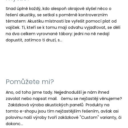
č
u
Snad úplně každý, kdo alespoň okrajově slyšel něco o
j
řešení akustiky, se setkal s poměrně kontroverzním
e
tématem: Akustiku místnosti lze vyřešit pomocí plat od
m
vajíček. Ti, kteří se k tomu mají odvahu vyjadřovat, se dělí
e
na dva celkem vyrovnané tábory: jedni na ně nedají
dopustit, zatímco ti druzí, s...
Pomůžete mi?
Ano, od toho jsme tady. Nejjednodušší je nám ihned
zavolat nebo napsat mail. čemu se nejčastěji věnujeme?
Zakázková výroba akustických panelů Produkty na
tomto e-shopu jsou tím nejčastějším řešením, avšak asi
polovinu naší výroby tvoří zakázkové "Custom" varianty, či
dokonc...