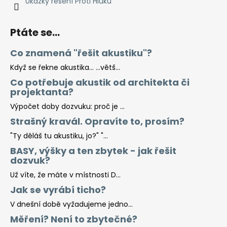
Ukázky řešení Proti Hluku
Ptáte se...
Co znamená "řešit akustiku"?
Když se řekne akustika… …větš...
Co potřebuje akustik od architekta či
projektanta?
Výpočet doby dozvuku: proč je ...
Strašný kravál. Opravíte to, prosím?
"Ty děláš tu akustiku, jo?" "...
BASY, výšky a ten zbytek - jak řešit
dozvuk?
Už víte, že máte v místnosti D...
Jak se vyrábí ticho?
V dnešní době vyžadujeme jedno...
Měření? Není to zbytečné?